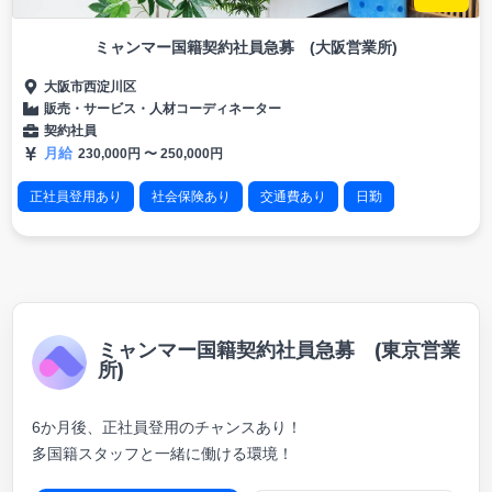
ミャンマー国籍契約社員急募 (大阪営業所)
大阪市西淀川区
販売・サービス
・
人材コーディネーター
契約社員
月給
230,000
円 〜
250,000円
正社員登用あり
社会保険あり
交通費あり
日勤
日本語必要
契約社員
ミャンマー国籍契約社員急募 (東京営業
所)
6か月後、正社員登用のチャンスあり！
多国籍スタッフと一緒に働ける環境！