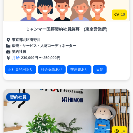
10
ミャンマー国籍契約社員急募 (東京営業所)
東京都北区滝野川
販売・サービス
・
人材コーディネーター
契約社員
月給
230,000
円 〜
250,000円
正社員登用あり
社会保険あり
交通費あり
日勤
日本語必要
契約社員
契約社員
14