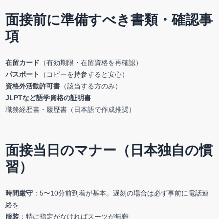
面接前に準備すべき書類・確認事
項
在留カード
（有効期限・在留資格を再確認）
パスポート
（コピーを持参すると安心）
資格外活動許可書
（該当する方のみ）
JLPTなど語学資格の証明書
職務経歴書・履歴書（日本語で作成推奨）
面接当日のマナー（日本独自の慣
習）
時間厳守
：5〜10分前到着が基本。遅刻の場合は必ず事前に電話連
絡を
服装
：特に指定がなければスーツが無難