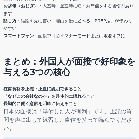
お辞儀（おじぎ）
：入室時・退室時に軽くお辞儀をする習慣があり
ます
話し方
：結論を先に言い、理由を後に述べる「PREP法」が伝わり
やすい
スマートフォン
：面接中は必ずマナーモードまたは電源オフに
まとめ：外国人が面接で好印象を
与える3つの核心
在留資格を正確・正直に説明できる
こと
「なぜこの会社なのか」を具体的に語れる
こと
長期的に働く意欲を明確に伝える
こと
日本の面接は「準備した人が有利」です。上記の質
問を声に出して練習し、自信を持って臨んでくださ
い。